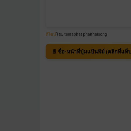
ดีไซน์
โดย teeraphat phaithaisong
📄 ชื่อ-หน้าที่ปุ่มแป้นพิม์ (คลิกที่แท็