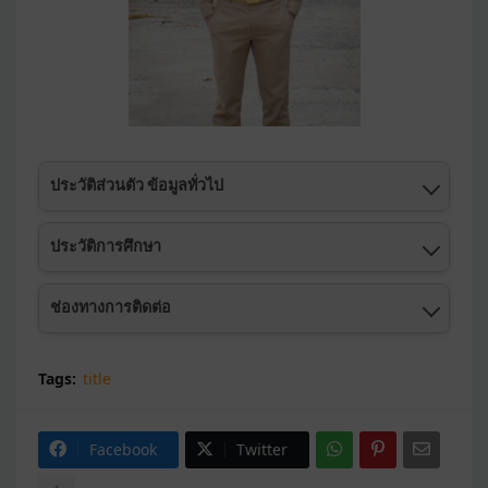
ประวัติส่วนตัว ข้อมูลทั่วไป
ชื่อสกุล :
นายธีรภัทร์ ภายไธสง
ประวัติการศึกษา
อายุ :
27 ปี
จบชั้นประถมศึกษาปีที่ 4 :
โรงเรียนบ้านเปล่งโนนกระ
ช่องทางการติดต่อ
ยอม บ้านเปล่ง อำเภอยางสีสุราช จังหวัดมหาสารคาม
เริ่มรับราชการเมื่อ :
21 กรกฎาคม พ.ศ. 2566
จบชั้นประถมศึกษาปีที่ 6 :
โรงเรียนอนุบาล
อีเมล (e-mail) :
teeraphat0442@gmail.com
พยัคฆภูมิพิสัย อำเภอพยัคฆภูมิพิสัย จังหวัดมหาสารคาม
Tags:
title
โทรศัพท์ (tel) :
093-337157
อายุราชการ :
3 ปี
จบชั้นมัธยมศึกษาปีที่ 3 :
โรงเรียนพยัคฆภูมิวิทยาคาร
อำเภอพยัคฆภูมิพิสัย จังหวัดมหาสารคาม
ตำแหน่ง :
ครู (คศ.1)
Facebook
Twitter
จบชั้นมัธยมศึกษาปีที่ 6 :
โรงเรียนแคนดงพิทยาคม