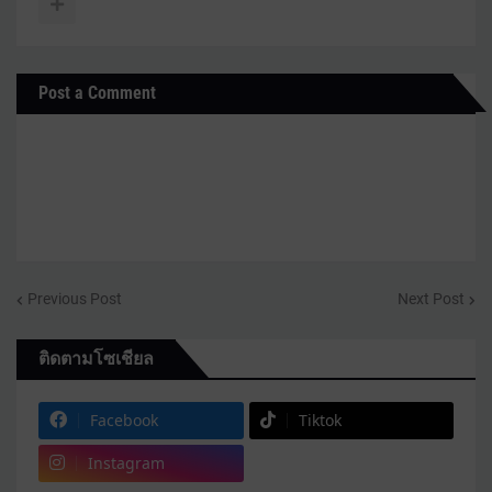
อำเภอแคนดง จังหวัดบุรีรัมย์
เลขที่ตำแหน่ง :
4808
จบปริญญาตรี :
หลักสูตรครุศาสตรบัณฑิต (ค.บ.)
กลุ่มสาระการเรียนรู้ :
วิทยาศาสตร์และเทคโนโลยี (สาระ
มหาวิทยาลัยราชภัฏบุรีรัมย์ สาขาวิชาเทคโนโลยีและ
เทคโนโลยี)
คอมพิวเตอร์เพื่อการศึกษา
Post a Comment
สถานศึกษาที่ดำรงตำแหน่ง :
โรงเรียนโพนทองพิทยาคม
อำเภอชุมพลบุรี จังหวัดสุรินทร์
สังกัดสำนักงานเขตพื้นที่การศึกษาประถมศึกษาสุรินทร์
เขต 2
Previous Post
Next Post
ติดตามโซเชียล
Facebook
Tiktok
Instagram